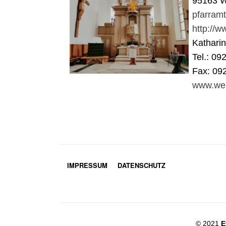
95163 W
pfarram
http://
Kathari
Tel.: 09
Fax: 09
www.wei
IMPRESSUM
DATENSCHUTZ
© 2021
E