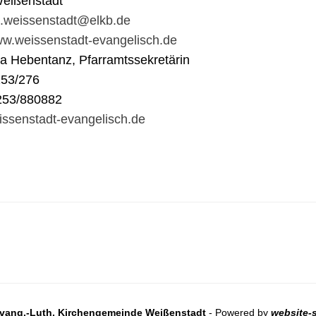
eißenstadt
t.weissenstadt@elkb.de
www.weissenstadt-evangelisch.de
na Hebentanz, Pfarramtssekretärin
253/276
253/880882
ssenstadt-evangelisch.de
vang.-Luth. Kirchengemeinde Weißenstadt
- Powered by
website-