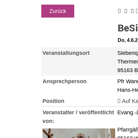
Zurück
BeSi
Do, 4.6.
Veranstaltungsort
Siebenq
Thermen
95163 B
Ansprechperson
Pfr Wan
Hans-H
Position
Auf Ka
Veranstalter / veröffentlicht
Evang.-
von:
Pfarrgä