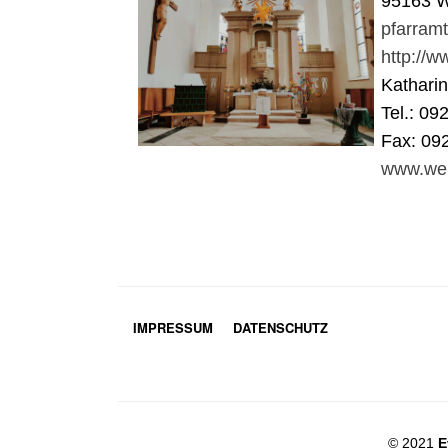
95163 W
pfarram
http://
Kathari
Tel.: 09
Fax: 09
www.wei
IMPRESSUM
DATENSCHUTZ
© 2021
E