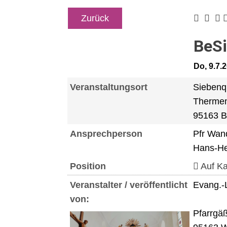
Zurück
BeSi
Do, 9.7.
Veranstaltungsort
Siebenq
Thermen
95163 B
Ansprechperson
Pfr Wan
Hans-H
Position
Auf Ka
Veranstalter / veröffentlicht
Evang.-
von:
Pfarrgä