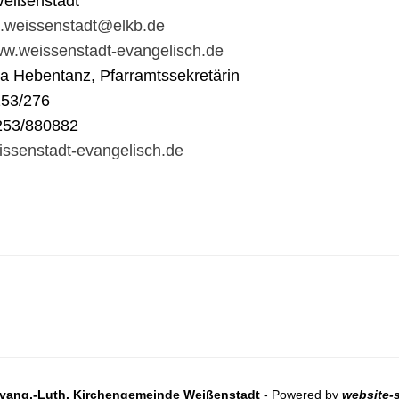
eißenstadt
t.weissenstadt@elkb.de
www.weissenstadt-evangelisch.de
na Hebentanz, Pfarramtssekretärin
253/276
253/880882
ssenstadt-evangelisch.de
vang.-Luth. Kirchengemeinde Weißenstadt
- Powered by
website-