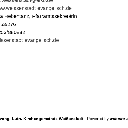
t.weissenstadt@elkb.de
www.weissenstadt-evangelisch.de
na Hebentanz, Pfarramtssekretärin
253/276
253/880882
ssenstadt-evangelisch.de
vang.-Luth. Kirchengemeinde Weißenstadt
- Powered by
website-