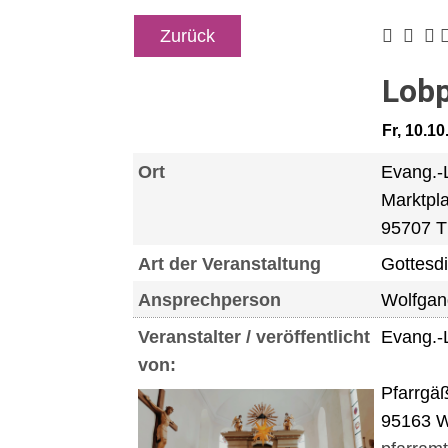
Zurück
Lobp
Fr, 10.1
Ort
Evang.-
Marktpla
95707 T
Art der Veranstaltung
Gottesd
Ansprechperson
Wolfgan
Veranstalter / veröffentlicht
Evang.-
von:
Pfarrgä
95163 W