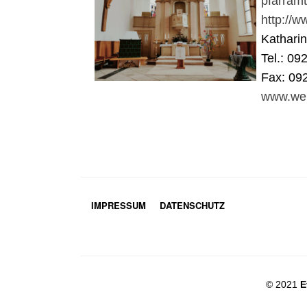
pfarram
http://
Kathari
Tel.: 09
Fax: 09
www.wei
IMPRESSUM
DATENSCHUTZ
© 2021
E