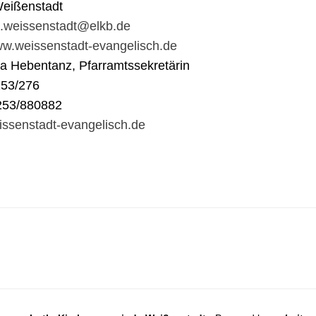
eißenstadt
t.weissenstadt@elkb.de
www.weissenstadt-evangelisch.de
na Hebentanz, Pfarramtssekretärin
253/276
253/880882
ssenstadt-evangelisch.de