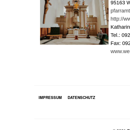
95163 W
pfarram
http://
Kathari
Tel.: 09
Fax: 09
www.wei
IMPRESSUM
DATENSCHUTZ