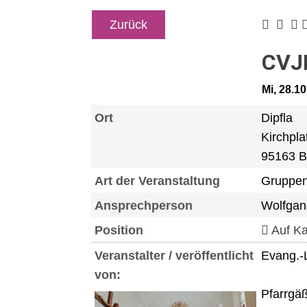
Zurück
CVJ
Mi, 28.1
Ort
Dipfla
Kirchpla
95163 B
Art der Veranstaltung
Gruppen
Ansprechperson
Wolfgan
Position
Auf Ka
Veranstalter / veröffentlicht
Evang.-
von:
Pfarrgä