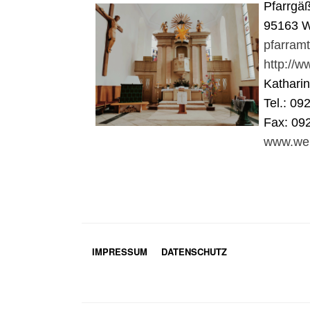
Pfarrgä
95163 W
pfarram
http://
Kathari
Tel.: 09
Fax: 09
www.wei
IMPRESSUM
DATENSCHUTZ