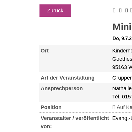
Zurück
Mini
Do, 9.7.
Ort
Kinderh
Goethest
95163 W
Art der Veranstaltung
Gruppen
Ansprechperson
Nathali
Tel. 01
Position
Auf Ka
Veranstalter / veröffentlicht
Evang.-
von: