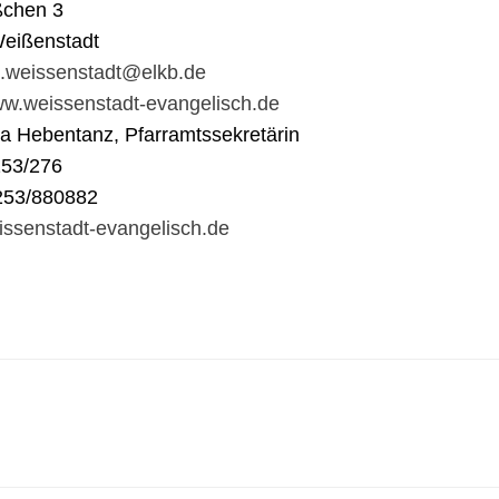
ßchen 3
eißenstadt
t.weissenstadt@elkb.de
www.weissenstadt-evangelisch.de
na Hebentanz, Pfarramtssekretärin
253/276
253/880882
ssenstadt-evangelisch.de