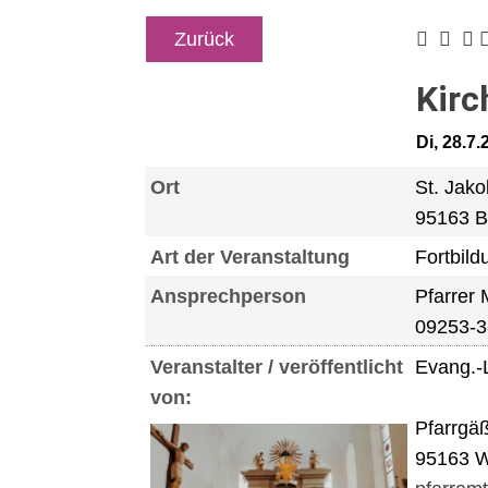
Zurück
Kirc
Di, 28.7
Ort
St. Jak
95163 B
Art der Veranstaltung
Fortbild
Ansprechperson
Pfarrer
09253-
Veranstalter / veröffentlicht
Evang.-
von:
Pfarrgä
95163 W