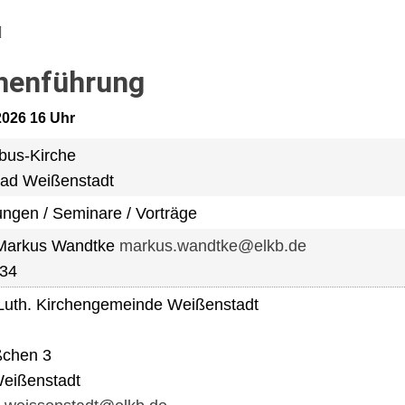
henführung
.2026 16 Uhr
obus-Kirche
ad Weißenstadt
ungen / Seminare / Vorträge
 Markus Wandtke
markus.wandtke@elkb.de
334
Luth. Kirchengemeinde Weißenstadt
ßchen 3
eißenstadt