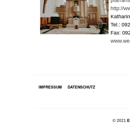
pfarram
http://
Kathari
Tel.: 09
Fax: 09
www.wei
IMPRESSUM
DATENSCHUTZ
© 2021
E