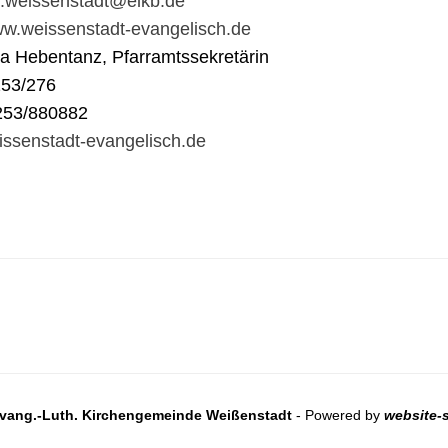
t.weissenstadt@elkb.de
www.weissenstadt-evangelisch.de
na Hebentanz, Pfarramtssekretärin
253/276
253/880882
ssenstadt-evangelisch.de
vang.-Luth. Kirchengemeinde Weißenstadt
- Powered by
website-