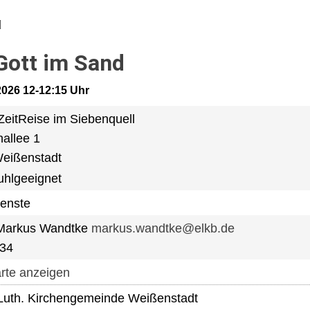
Gott im Sand
.2026 12-12:15 Uhr
eitReise im Siebenquell
allee 1
eißenstadt
ienste
 Markus Wandtke
markus.wandtke@elkb.de
334
rte anzeigen
Luth. Kirchengemeinde Weißenstadt