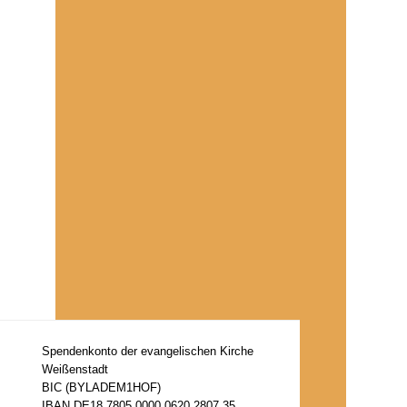
Spendenkonto der evangelischen Kirche
Weißenstadt
BIC (BYLADEM1HOF)
IBAN DE18 7805 0000 0620 2807 35