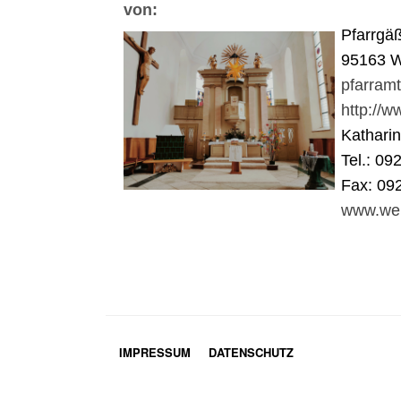
von:
Pfarrgä
95163 W
pfarram
http://
Kathari
Tel.: 09
Fax: 09
www.wei
IMPRESSUM
DATENSCHUTZ