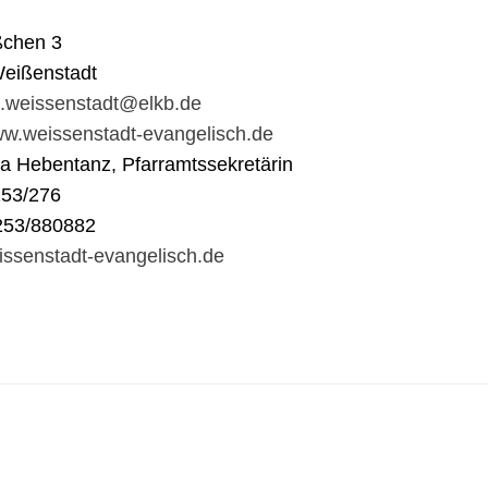
ßchen 3
eißenstadt
t.weissenstadt@elkb.de
www.weissenstadt-evangelisch.de
na Hebentanz, Pfarramtssekretärin
253/276
253/880882
ssenstadt-evangelisch.de