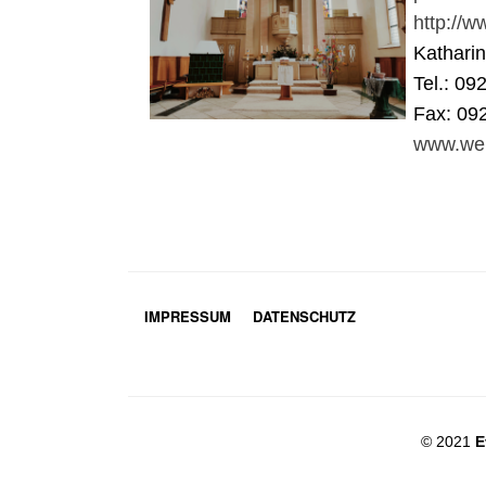
http://
Kathari
Tel.: 09
Fax: 09
www.wei
IMPRESSUM
DATENSCHUTZ
© 2021
E