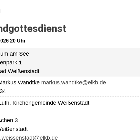
dgottesdienst
.2026 20 Uhr
rum am See
lenpark 1
ad Weißenstadt
 Markus Wandtke
markus.wandtke@elkb.de
334
Luth. Kirchengemeinde Weißenstadt
ßchen 3
eißenstadt
t.weissenstadt@elkb.de