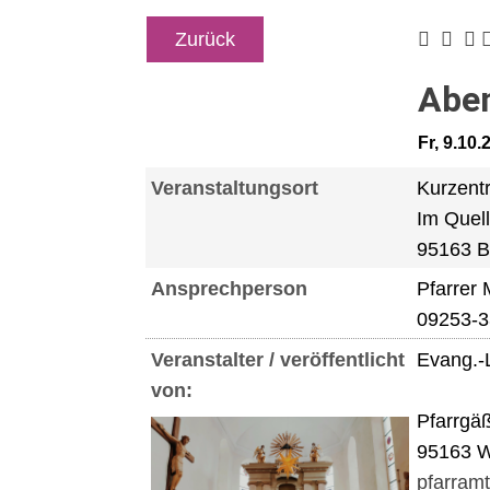
Zurück
Aben
Fr, 9.10
Veranstaltungsort
Kurzent
Im Quel
95163 B
Ansprechperson
Pfarrer
09253-
Veranstalter / veröffentlicht
Evang.-
von:
Pfarrgä
95163 W
pfarram