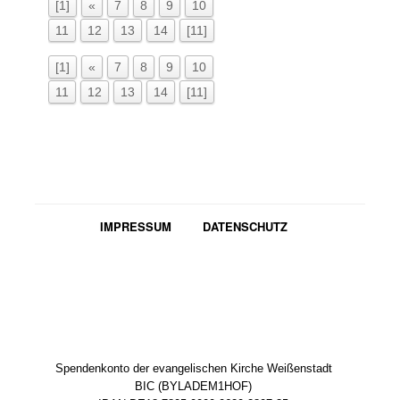
[1]
«
7
8
9
10
11
12
13
14
[11]
[1]
«
7
8
9
10
11
12
13
14
[11]
IMPRESSUM
DATENSCHUTZ
Spendenkonto der evangelischen Kirche Weißenstadt
BIC (BYLADEM1HOF)