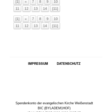
[1]
«
7
8
9
10
11
12
13
14
[11]
[1]
«
7
8
9
10
11
12
13
14
[11]
IMPRESSUM
DATENSCHUTZ
Spendenkonto der evangelischen Kirche Weißenstadt
BIC (BYLADEM1HOF)