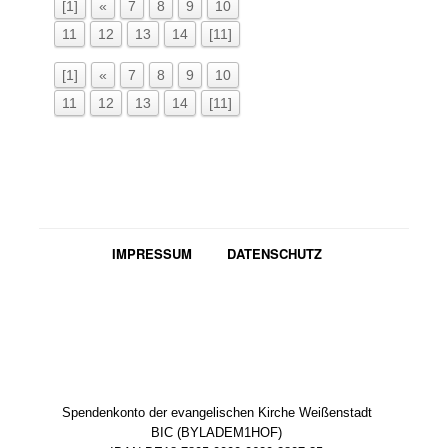
[1]
«
7
8
9
10
11
12
13
14
[11]
[1]
«
7
8
9
10
11
12
13
14
[11]
IMPRESSUM
DATENSCHUTZ
Spendenkonto der evangelischen Kirche Weißenstadt
BIC (BYLADEM1HOF)