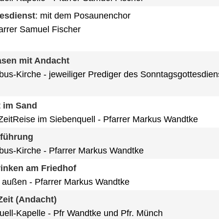
tesdienst
:
mit dem Posaunenchor
arrer Samuel Fischer
sen mit Andacht
obus-Kirche
jeweiliger Prediger des Sonntagsgottesdien
t im Sand
eitReise im Siebenquell
Pfarrer Markus Wandtke
nführung
obus-Kirche
Pfarrer Markus Wandtke
rinken am Friedhof
f außen
Pfarrer Markus Wandtke
eit (Andacht)
uell-Kapelle
Pfr Wandtke und Pfr. Münch