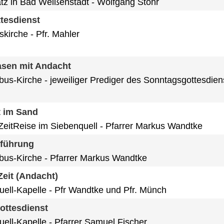
atz in Bad Weißenstadt
Wolfgang Stöhr
tesdienst
skirche
Pfr. Mahler
sen mit Andacht
obus-Kirche
jeweiliger Prediger des Sonntagsgottesdien
t im Sand
eitReise im Siebenquell
Pfarrer Markus Wandtke
nführung
obus-Kirche
Pfarrer Markus Wandtke
eit (Andacht)
uell-Kapelle
Pfr Wandtke und Pfr. Münch
ottesdienst
uell-Kapelle
Pfarrer Samuel Fischer