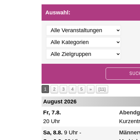
Auswahl:
SUC
1
2
3
4
5
»
[11]
August 2026
Fr, 7.8.
Abendg
20 Uhr
Kurzent
Sa, 8.8.
9 Uhr
-
Männer