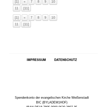
[1]
«
7
8
9
10
11
[11]
[1]
«
7
8
9
10
11
[11]
IMPRESSUM
DATENSCHUTZ
Spendenkonto der evangelischen Kirche Weißenstadt
BIC (BYLADEM1HOF)