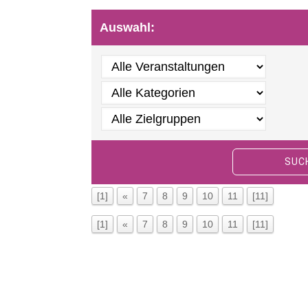
Auswahl:
SUC
[1]
«
7
8
9
10
11
[11]
[1]
«
7
8
9
10
11
[11]